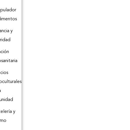
pulador
limentos
ancia y
ridad
ción
osanitaria
icios
oculturales
a
unidad
elería y
smo