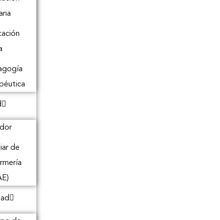
aria
ación
a
agogía
péutica
d
dor
liar de
rmería
AE)
dad