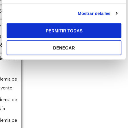
SLA
Mostrar detalles
s Somos
PERMITIR TODAS
s de
ión
DENEGAR
demia de
a
demia de
avente
demia de
día
demia de