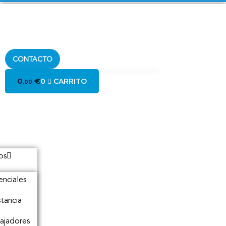
CONTACTO
0
€
0
CARRITO
,00
os
enciales
stancia
ajadores