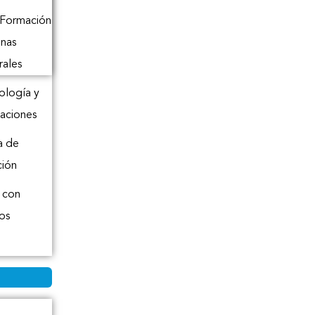
 Formación
inas
rales
logía y
aciones
a de
ción
 con
os