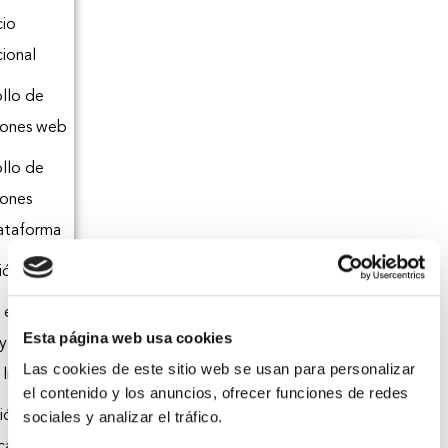
io
cional
llo de
iones web
llo de
iones
lataforma
ón infantil
 el medio
Esta página web usa cookies
 y de
Las cookies de este sitio web se usan para personalizar
libre
el contenido y los anuncios, ofrecer funciones de redes
ión
sociales y analizar el tráfico.
cativa