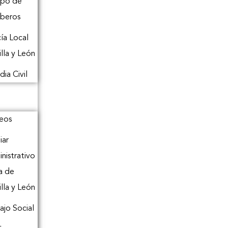
rpo de
beros
cía Local
illa y León
dia Civil
eos
iar
nistrativo
a de
illa y León
ajo Social
L