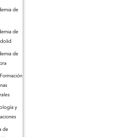
demia de
o
demia de
adolid
demia de
ora
 Formación
inas
rales
logía y
aciones
a de