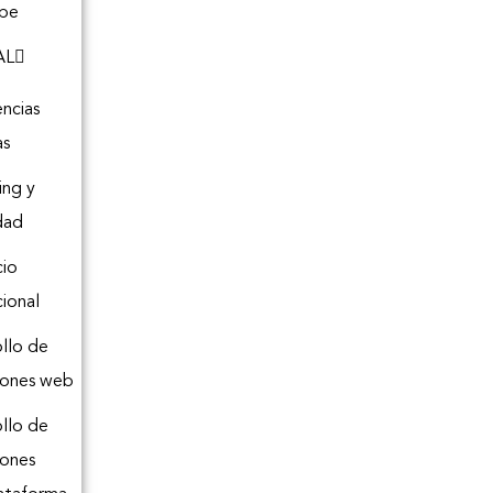
be
AL
ncias
as
ing y
dad
io
cional
llo de
iones web
llo de
iones