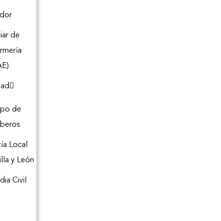
dor
liar de
rmería
AE)
dad
rpo de
beros
cía Local
illa y León
dia Civil