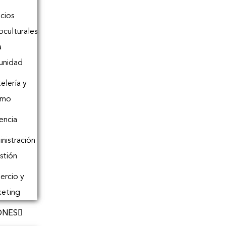
icios
oculturales
a
unidad
elería y
smo
encia
nistración
stión
rcio y
eting
ONES