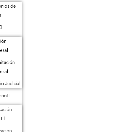
onios de
s
ión
esal
itación
esal
io Judicial
erio
ación
til
ación