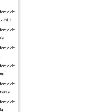
a
demia de
avente
demia de
día
demia de
n
demia de
rid
demia de
amanca
demia de
la