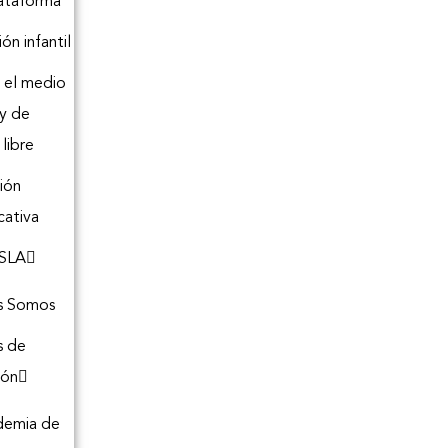
lataforma
ón infantil
 el medio
 y de
libre
ión
cativa
SLA
s Somos
s de
ión
demia de