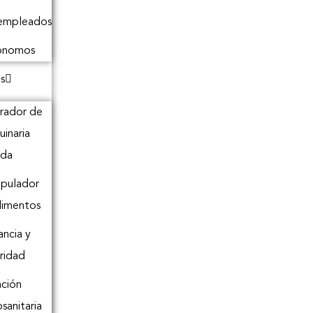
empleados
ónomos
s
rador de
inaria
ada
pulador
limentos
ancia y
ridad
ción
osanitaria