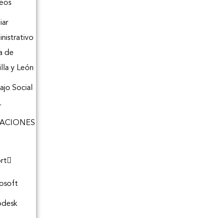
eos
iar
nistrativo
a de
illa y León
ajo Social
L
CACIONES
rt
osoft
odesk