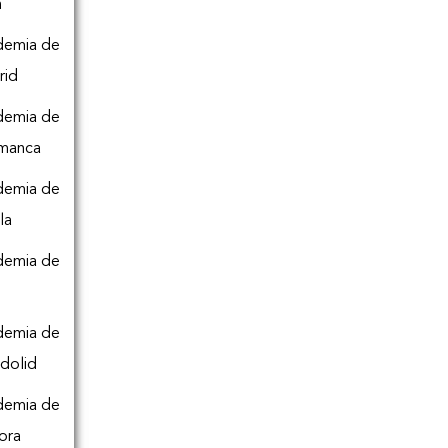
n
demia de
rid
demia de
amanca
demia de
la
demia de
o
demia de
adolid
demia de
ora