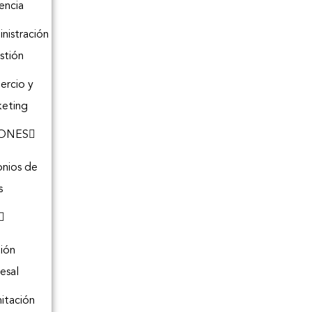
encia
nistración
stión
rcio y
eting
ONES
onios de
s
ión
esal
itación