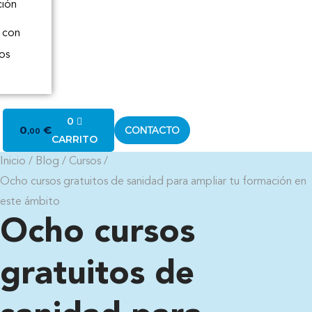
ción
 con
os
0
0
€
CONTACTO
,00
CARRITO
inicio
/
blog
/
cursos
/
ocho cursos gratuitos de sanidad para ampliar tu formación en
este ámbito
Ocho cursos
gratuitos de