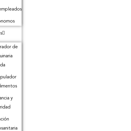
empleados
ónomos
s
rador de
inaria
ada
pulador
limentos
ancia y
ridad
ción
osanitaria