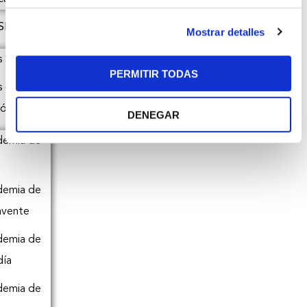
SLA
Mostrar detalles
s Somos
PERMITIR TODAS
s de
ión
DENEGAR
demia de
a
demia de
avente
demia de
día
demia de