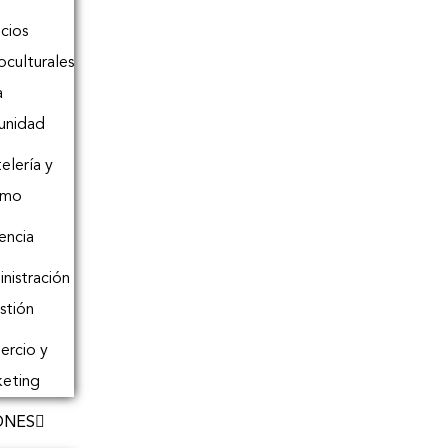
icios
oculturales
a
unidad
elería y
smo
encia
nistración
stión
rcio y
eting
ONES