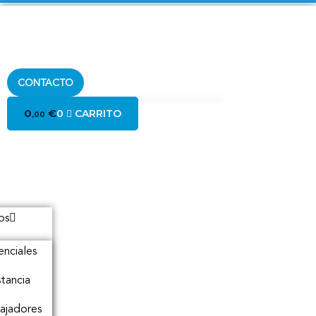
CONTACTO
0
€
0
CARRITO
,00
os
enciales
stancia
ajadores