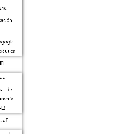
aria
ación
a
agogía
péutica
d
dor
liar de
rmería
AE)
dad