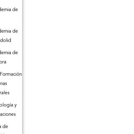
demia de
o
demia de
adolid
demia de
ora
 Formación
inas
rales
logía y
aciones
a de