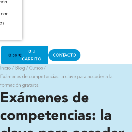
ción
 con
os
0
0
€
CONTACTO
,00
CARRITO
inicio
/
blog
/
cursos
/
exámenes de competencias: la clave para acceder a la
formación gratuita
Exámenes de
competencias: la