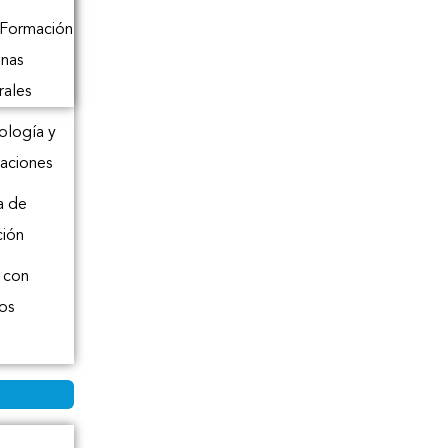
 Formación
inas
rales
logía y
aciones
a de
ción
 con
os