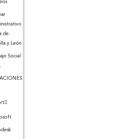
eos
iar
nistrativo
a de
illa y León
ajo Social
L
CACIONES
rt
osoft
odesk