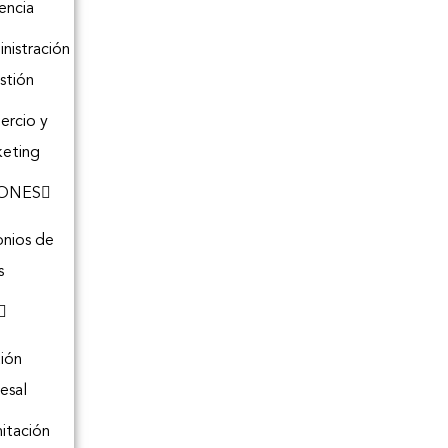
encia
nistración
stión
rcio y
eting
ONES
onios de
s
ión
esal
itación