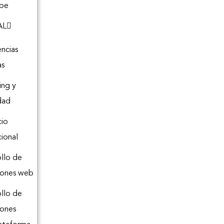
be
AL
ncias
as
ing y
dad
io
cional
llo de
iones web
llo de
iones