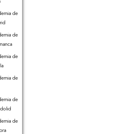
n
demia de
rid
demia de
amanca
demia de
la
demia de
o
demia de
adolid
demia de
ora