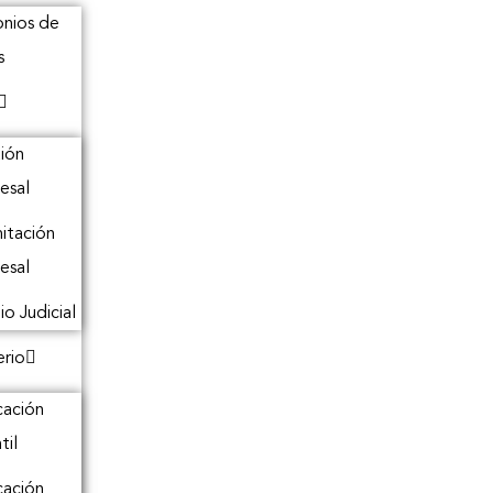
onios de
s
ión
esal
itación
esal
io Judicial
erio
ación
til
ación