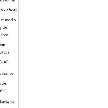
lataforma
ón infantil
 el medio
 y de
libre
ión
cativa
SLA
s Somos
s de
ión
demia de