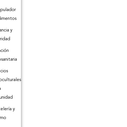
pulador
limentos
ancia y
ridad
ción
osanitaria
icios
oculturales
a
unidad
elería y
smo