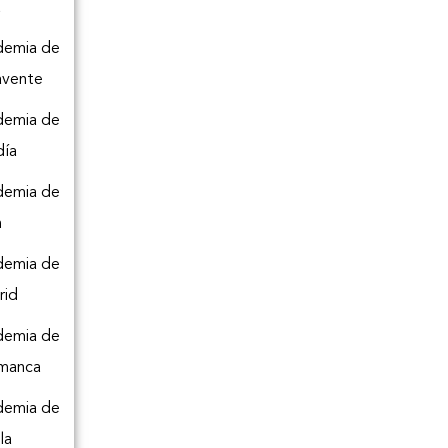
a
demia de
avente
demia de
día
demia de
n
demia de
rid
demia de
amanca
demia de
la