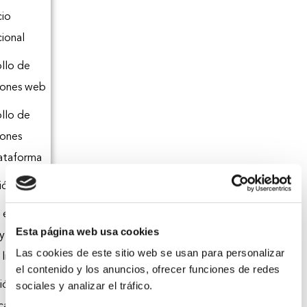
io
cional
llo de
iones web
llo de
iones
lataforma
ón infantil
 el medio
Esta página web usa cookies
 y de
Las cookies de este sitio web se usan para personalizar
libre
el contenido y los anuncios, ofrecer funciones de redes
ión
sociales y analizar el tráfico.
cativa