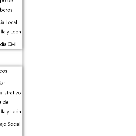
rpo de
beros
cía Local
illa y León
dia Civil
eos
iar
nistrativo
a de
illa y León
ajo Social
L