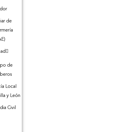
dor
liar de
rmería
AE)
dad
rpo de
beros
cía Local
illa y León
dia Civil